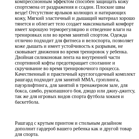
компрессионным эффектом способен защищать кожу
спортсмена от раздражения и ссадин. Плоские швы
везде! Отсутствие ярлыков колющих и натирающих
кожу, Мягкий эластичный и дышащий материал хорошо
тянется и облегает тело создает максимальный комфорт
имеет хорошую терморегуляцию и отведение влаги на
тренировках или во время занятий спортом. Одежда
отлично подходит для фитнеса и велоспорта, позволяет
коже дышать и имеет устойчивость к разрывам, не
сковывает движения во время тренировок у ребенка.
Двойная силиконовая лента на внутренней части
спортивной кофты предотвращает сползание и
скручивание во время тренировочного процесса.
Качественный и практичный круглогодичный комплект
рашгард подходит для занятий ММА, грэплинга,
пауэрлифтинга, для занятий в тренажерном зале, для
бокса, самбо, рукопашного боя, дзюдо или джиу-джитсу,
так же для игровых видов спорта футбола хоккея и
баскетбола.
Рашгард с крутым принтом и стильным дизайном
дополнит гардероб вашего ребенка как и другой товар
для спорта.