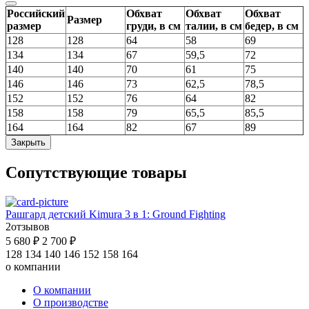
Российский
Обхват
Обхват
Обхват
Размер
размер
груди, в см
талии, в см
бедер, в см
128
128
64
58
69
134
134
67
59,5
72
140
140
70
61
75
146
146
73
62,5
78,5
152
152
76
64
82
158
158
79
65,5
85,5
164
164
82
67
89
Закрыть
Cопутствующие товары
Рашгард детский Kimura 3 в 1: Ground Fighting
2
отзывов
5 680 ₽
2 700 ₽
128
134
140
146
152
158
164
о компании
О компании
О производстве